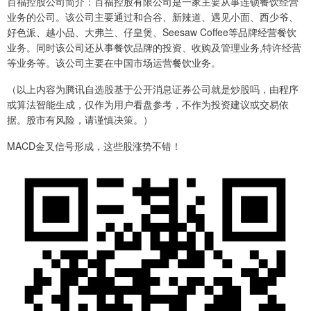
百福控股公司简介：百福控股有限公司是一家主要从事连锁餐饮经营
业务的公司。该公司主要通过和合谷、新辣道、遇见小面、西少爷、
好色派、越小品、大弗兰、仔皇煲、Seesaw Coffee等品牌经营餐饮
业务。同时该公司还从事餐饮品牌的投资、收购及管理业务,特许经营
等业务等。该公司主要在中国市场运营餐饮业务。
（以上内容为腾讯自选股基于公开消息证券公司就是炒股吗，由程序
或算法智能生成，仅作为用户看盘参考，不作为投资建议或交易依
据。股市有风险，请谨慎决策。）
MACD金叉信号形成，这些股涨势不错！