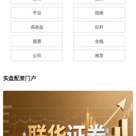
平台
指南
高收益
杠杆
股票
在线
公司
推荐
实盘配资门户