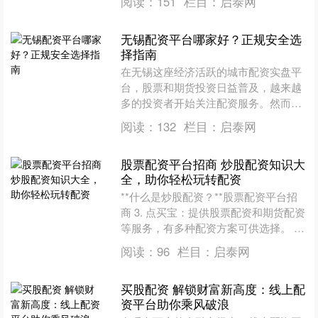
阅读：
151
栏目：
启泰网
货配资开户的条件、流程与....
无锡配资平台哪家好？正规安全选
择指南
在无锡这座经济活跃的城市配资实盘平
台，股票和期货投资日益普及，越来越
多的投资者开始关注配资服务。然而，
面对市场上众多的配资平台，如何选择
阅读：
132
栏目：
启泰网
一家正规、安全的平台成为....
股票配资平台招商 炒股配资知识大
全，助你轻松玩转配资
**什么是炒股配资？**股票配资平台招
商 3. 点买宝：提供股票配资和期货配资
等服务，有多种配资方案可供选择。 炒
股配资是指投资者通过向配资公司借
阅读：
96
栏目：
启泰网
钱，扩大自己的....
买股配资 解锁财富新高度：线上配
资平台助你乘风破浪