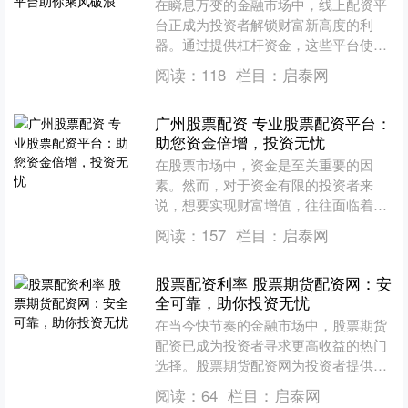
在瞬息万变的金融市场中，线上配资平
台正成为投资者解锁财富新高度的利
器。通过提供杠杆资金，这些平台使投
资者能够放大收益潜力，同时管理风
阅读：
118
栏目：
启泰网
险。 * **放大收益：**....
广州股票配资 专业股票配资平台：
助您资金倍增，投资无忧
在股票市场中，资金是至关重要的因
素。然而，对于资金有限的投资者来
说，想要实现财富增值，往往面临着资
金不足的困境。此时，专业股票配资平
阅读：
157
栏目：
启泰网
台便应运而生。 与传统投资方....
股票配资利率 股票期货配资网：安
全可靠，助你投资无忧
在当今快节奏的金融市场中，股票期货
配资已成为投资者寻求更高收益的热门
选择。股票期货配资网为投资者提供了
一个安全可靠的平台，让他们可以利用
阅读：
64
栏目：
启泰网
杠杆效应放大投资回报。 ....