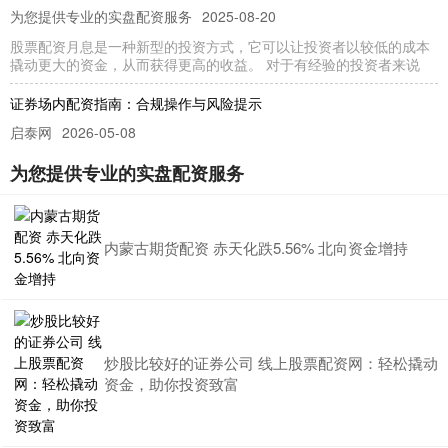
为您提供专业的实盘配资服务
2025-08-20
股票配资月息是一种新型的投资方式，它可以让投资者以较低的成本
撬动更大的资金，从而获得更高的收益。 对于有经验的投资者来说
证券场内配资指南：合规操作与风险提示
启泰网
2026-05-08
在A股市场波动加剧的背景下，部分投资者希望通过配资放大收益。
为您提供专业的实盘配资服务
然而，证券场内配资涉及复杂的金融杠杆操作，稍有不慎便可能面临
正规的股票配资平台 炒股配资条件大揭秘：满足要求轻松配资
内蒙古期货配资 赤天化跌5.56% 北向资金增持
为您提供专业的实盘配资服务
2025-06-26
炒股配资是一种杠杆交易方式，可以放大收益，但同时也伴随着风
险。想要成功配资，需要满足以下条件： * **资金放大：**配
炒股比较好的证券公司 线上股票配资网：轻松撬动
资金，助你投资致富