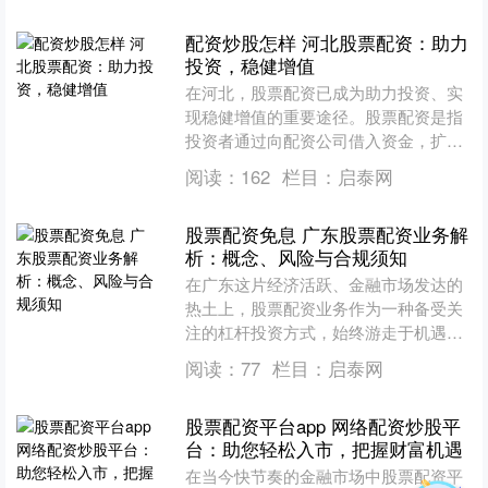
配资炒股怎样 河北股票配资：助力
投资，稳健增值
在河北，股票配资已成为助力投资、实
现稳健增值的重要途径。股票配资是指
投资者通过向配资公司借入资金，扩大
投资规模的一种融资方式。 期货配资公
阅读：
162
栏目：
启泰网
司提供资金杠杆，允许投....
股票配资免息 广东股票配资业务解
析：概念、风险与合规须知
在广东这片经济活跃、金融市场发达的
热土上，股票配资业务作为一种备受关
注的杠杆投资方式，始终游走于机遇与
风险的边缘。它既为部分投资者提供了
阅读：
77
栏目：
启泰网
放大收益的可能，也因其固....
股票配资平台app 网络配资炒股平
台：助您轻松入市，把握财富机遇
在当今快节奏的金融市场中股票配资平