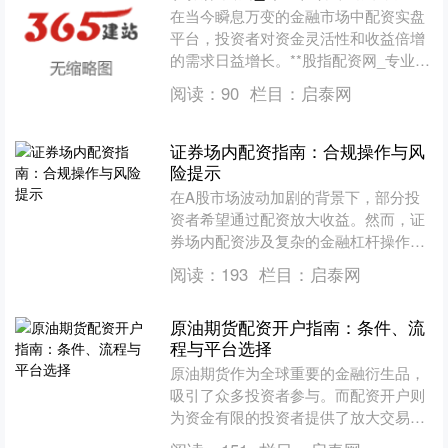
在当今瞬息万变的金融市场中配资实盘
平台，投资者对资金灵活性和收益倍增
的需求日益增长。**股指配资网_专业杠
杆策略平台**应运而生，致力于为投资
阅读：
90
栏目：
启泰网
者提供安全、高效、....
证券场内配资指南：合规操作与风
险提示
在A股市场波动加剧的背景下，部分投
资者希望通过配资放大收益。然而，证
券场内配资涉及复杂的金融杠杆操作，
稍有不慎便可能面临重大损失。本文从
阅读：
193
栏目：
启泰网
合规操作与风险控制角度，....
原油期货配资开户指南：条件、流
程与平台选择
原油期货作为全球重要的金融衍生品，
吸引了众多投资者参与。而配资开户则
为资金有限的投资者提供了放大交易规
模的机会。本文将为您详细解析原油期