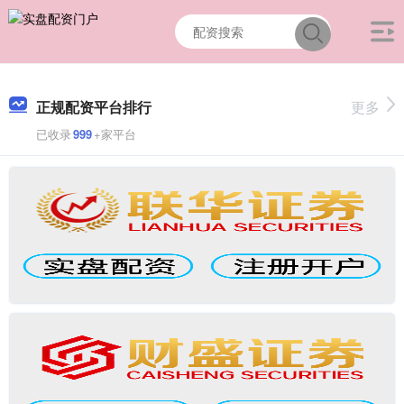
正规配资平台排行
更多
已收录
999
+家平台