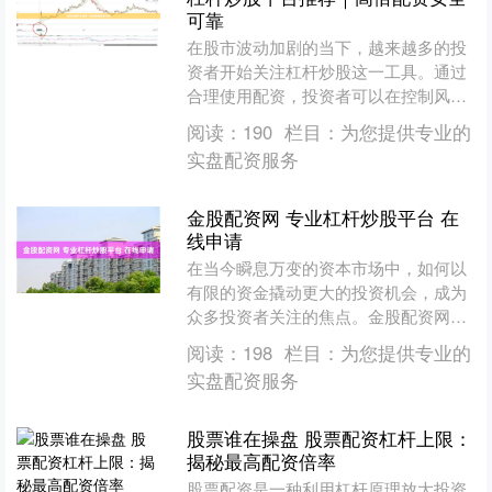
可靠
在股市波动加剧的当下，越来越多的投
资者开始关注杠杆炒股这一工具。通过
合理使用配资，投资者可以在控制风险
的前提下放大收益。但市场上配资平台
阅读：
190
栏目：
为您提供专业的
鱼龙混杂，如何选择一家安....
实盘配资服务
金股配资网 专业杠杆炒股平台 在
线申请
在当今瞬息万变的资本市场中，如何以
有限的资金撬动更大的投资机会，成为
众多投资者关注的焦点。金股配资网作
为一家专业的杠杆炒股平台，凭借其安
阅读：
198
栏目：
为您提供专业的
全、透明、高效的服务体系....
实盘配资服务
股票谁在操盘 股票配资杠杆上限：
揭秘最高配资倍率
股票配资是一种利用杠杆原理放大投资