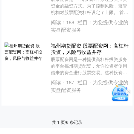
资金的融资方式。为了控制风险，监管
机构对股票配资杠杆设定了上限。 首
先，炒股配资需要投资者具备一定的风
阅读：
188
栏目：
为您提供专业的
险意识和投资经验。虽然配....
实盘配资服务
福州期货配资 股票配资网：高杠杆
投资，风险与收益并存
股票配资网是一种提供高杠杆投资服务
的平台福州期货配资，允许投资者使用
借来的资金进行股票交易。这种投资方
式可以放大收益，但也带来了更高的风
阅读：
167
栏目：
为您提供专业的
险。 恒信配资是业内领先....
实盘配资服务
共 1 页/6 条记录