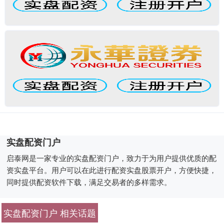
实盘配资门户
启泰网是一家专业的实盘配资门户，致力于为用户提供优质的配
资实盘平台。用户可以在此进行配资实盘股票开户，方便快捷，
同时提供配资软件下载，满足交易者的多样需求。
实盘配资门户 相关话题