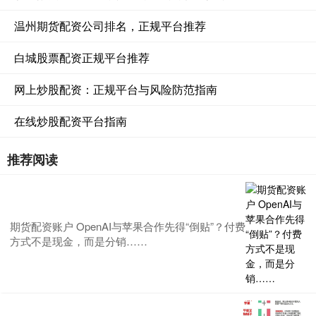
温州期货配资公司排名，正规平台推荐
白城股票配资正规平台推荐
网上炒股配资：正规平台与风险防范指南
在线炒股配资平台指南
推荐阅读
期货配资账户 OpenAI与苹果合作先得“倒贴”？付费
方式不是现金，而是分销……