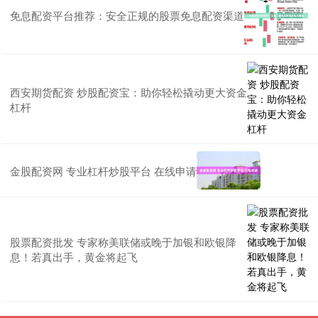
免息配资平台推荐：安全正规的股票免息配资渠道
西安期货配资 炒股配资宝：助你轻松撬动更大资金
杠杆
金股配资网 专业杠杆炒股平台 在线申请
股票配资批发 专家称美联储或晚于加银和欧银降
息！若真出手，黄金将起飞