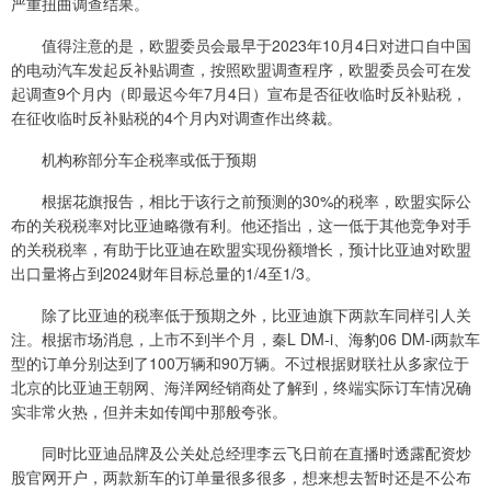
严重扭曲调查结果。
值得注意的是，欧盟委员会最早于2023年10月4日对进口自中国
的电动汽车发起反补贴调查，按照欧盟调查程序，欧盟委员会可在发
起调查9个月内（即最迟今年7月4日）宣布是否征收临时反补贴税，
在征收临时反补贴税的4个月内对调查作出终裁。
机构称部分车企税率或低于预期
根据花旗报告，相比于该行之前预测的30%的税率，欧盟实际公
布的关税税率对比亚迪略微有利。他还指出，这一低于其他竞争对手
的关税税率，有助于比亚迪在欧盟实现份额增长，预计比亚迪对欧盟
出口量将占到2024财年目标总量的1/4至1/3。
除了比亚迪的税率低于预期之外，比亚迪旗下两款车同样引人关
注。根据市场消息，上市不到半个月，秦L DM-i、海豹06 DM-i两款车
型的订单分别达到了100万辆和90万辆。不过根据财联社从多家位于
北京的比亚迪王朝网、海洋网经销商处了解到，终端实际订车情况确
实非常火热，但并未如传闻中那般夸张。
同时比亚迪品牌及公关处总经理李云飞日前在直播时透露配资炒
股官网开户，两款新车的订单量很多很多，想来想去暂时还是不公布