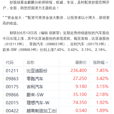
炒股就看金麒麟分析师研报，权威，专业，及时配资炒股官网开
户，全面，助您挖掘潜力主题机会！
* **资金放大：**配资可将资金放大数倍，让投资者以小博大，获得更
高的收益。
财联社6月13日讯（编辑 胡家荣）近期走势持续疲软的汽车股在
今日出现上涨，其中比亚迪股份的表现居前。截至发稿，比亚迪股份
（01211.HK）、零跑汽车（09863.HK）、吉利汽车（00175.HK）、
蔚来-SW（09866.HK）分别上涨7.45%、3.42%、3.15%、2.18%。